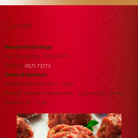
Contatti
Macelleria Da Diego
Via Chiarugi 154 - Empoli (FI)
Telefono
0571 73773
Orario di Apertura
Lunedì e Mercoledì 8:00 - 13.30
Martedì, Giovedì e Venerdì 8:00 - 13.30 e 16:30 - 20:00
Sabato 7:30 - 13:30