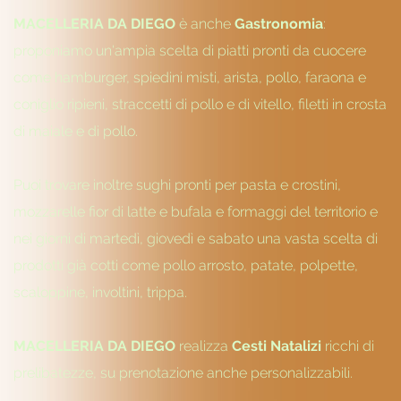
MACELLERIA DA DIEGO
è anche
Gastronomia
:
proponiamo un'ampia scelta di piatti pronti da cuocere
come hamburger, spiedini misti, arista, pollo, faraona e
coniglio ripieni, straccetti di pollo e di vitello, filetti in crosta
di maiale e di pollo.
Puoi trovare inoltre sughi pronti per pasta e crostini,
mozzarelle fior di latte e bufala e formaggi del territorio e
nei giorni di martedì, giovedì e sabato una vasta scelta di
prodotti già cotti come pollo arrosto, patate, polpette,
scaloppine, involtini, trippa.
MACELLERIA DA DIEGO
realizza
Cesti Natalizi
ricchi di
prelibatezze, su prenotazione anche personalizzabili.